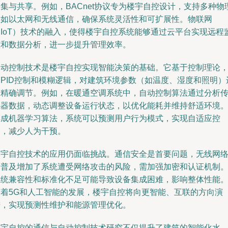
集与共享。例如，BACnet协议专为楼宇自控设计，支持多种物
层如以太网和无线通信，确保系统灵活性和可扩展性。物联网
（IoT）技术的融入，使得楼宇自控系统能够通过云平台实现远程
控和数据分析，进一步提升管理效率。
自动控制技术是楼宇自控实现智能决策的基础。它基于控制理论
如PID控制和模糊逻辑，对建筑环境参数（如温度、湿度和照明）
行精确调节。例如，在暖通空调系统中，自动控制算法通过分析
感器数据，动态调整设备运行状态，以优化能耗并维持舒适环境
集成机器学习算法，系统可以预测用户行为模式，实现自适应控
制，减少人为干预。
楼宇自控技术的应用仍面临挑战。通信安全是首要问题，无线网
的普及增加了系统遭受网络攻击的风险，需加强加密和认证机制
系统兼容性和标准化不足可能导致设备集成困难，影响整体性能
随着5G和人工智能的发展，楼宇自控将向更智能、互联的方向演
进，实现预测性维护和能源管理优化。
楼宇自控的通信与自动控制技术研究不仅提升了建筑的智能化水