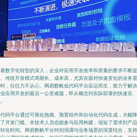
随着数字化转型的深入，企业对应用开发效率和质量的要求不断
升。传统开发模式周期长、成本高，尤其在面对快速变化的业务
求时，往往力不从心。网易数帆低代码平台应运而生，致力于解
企业应用开发的最后一公里难题，即从概念到实际部署的快速实
现。
低代码平台通过可视化拖拽、预置组件和自动化代码生成，大幅
低了开发门槛。非技术人员也能参与应用构建，缩短了需求到产
的转化时间。网易数帆平台特别强调与业务场景的深度结合，支