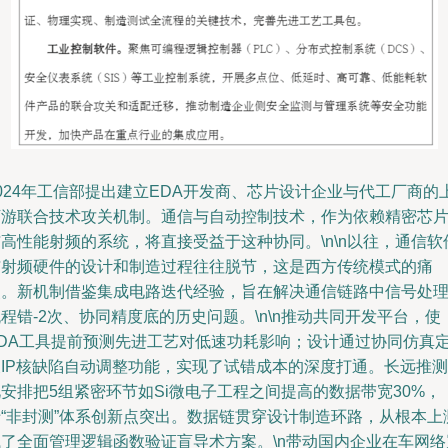
024年工信部提出建立EDA开发商、芯片设计企业与代工厂商的
下游联合技术攻关机制。通信与自动控制技术，作为依赖精密芯
高性能射频的系统，将直接受益于这种协同。\n\n以往，通信软
与射频硬件的设计和制造过程往往脱节，这是西方传统模式的痛
点。新机制借鉴集成电路迭代经验，旨在解决通信链路中信号处
程错-2次、协同精度底的历史问题。\n\n推动共同开发平台，使
EDA工具提前预测先进工艺对低速功耗影响；设计通过协同仿真
义IP核缺陷自动调整功能，实现了试错成本的深度打通。长远推测
安排把5组紧密环节如Si微电子工程之间提高的数据带宽30%，
于“非封测”体系创新点突出。数据链贯穿设计制造环路，从根本上
试了全面管理逻辑函数验证盲导术方案。\n带动国内企业在车网络